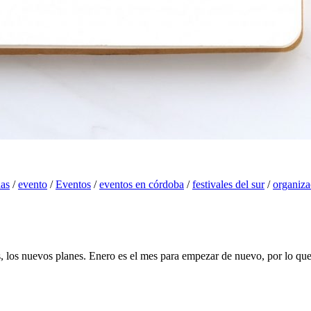
das
/
evento
/
Eventos
/
eventos en córdoba
/
festivales del sur
/
organiza
s, los nuevos planes. Enero es el mes para empezar de nuevo, por lo qu