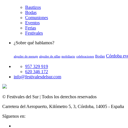
Bautizos
Bodas
Comuniones
Eventos
Ferias
Festivales
¿Sobre qué hablamos?
Córdoba ev
Bodas
alquiler de menaje
alquiler de sillas
mobiliario
celebraciones
957 329 919
620 346 172
info@festivalesdelsur.com
© Festivales del Sur | Todos los derechos reservados
Carretera del Aeropuerto, Kilómetro 5, 3, Córdoba, 14005 - España
Síguenos en: