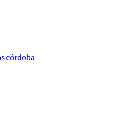
córdoba
os