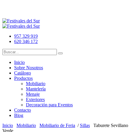
957 329 919
620 346 172
Inicio
Sobre Nosotros
Catálogo
Productos
Mobiliario
Mantelería
Menaje
Exteriores
Decoración para Eventos
Contacto
Blog
Inicio
Mobiliario
Mobiliario de Feria
/
Sillas
Taburete Sevillano
Verde