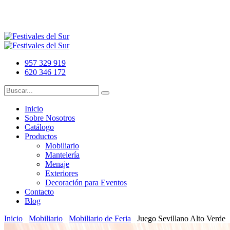
957 329 919
620 346 172
Inicio
Sobre Nosotros
Catálogo
Productos
Mobiliario
Mantelería
Menaje
Exteriores
Decoración para Eventos
Contacto
Blog
Inicio
Mobiliario
Mobiliario de Feria
Juego Sevillano Alto Verde