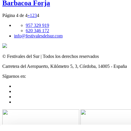
Barbacoa Forja
Página 4 de 4
«
1
2
3
4
957 329 919
620 346 172
info@festivalesdelsur.com
© Festivales del Sur | Todos los derechos reservados
Carretera del Aeropuerto, Kilómetro 5, 3, Córdoba, 14005 - España
Síguenos en: