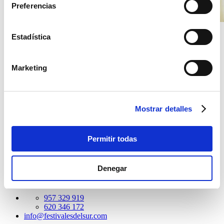
Preferencias
Estadística
Categorías
Marketing
Bautizos
Bodas
Comuniones
Eventos
Ferias
Mostrar detalles
Festivales
¿Sobre qué hablamos?
Permitir todas
Córdoba
Bodas
alquiler de menaje
alquiler de sillas
mobiliario
celebraciones
festivales del sur
eventos en córdoba
eventos
Denegar
córdoba
Eventos
957 329 919
620 346 172
info@festivalesdelsur.com