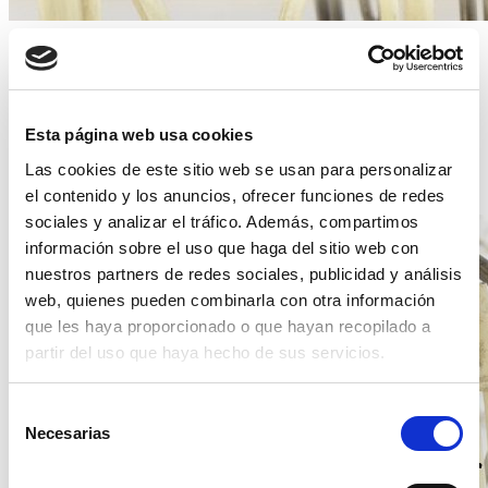
Ya está disponible en nuestro catálogo la nueva silla de forja de
Festivales del Sur y también a partir de ahora esta disponible para
los profesionales de la hostelería para su venta. No dude en venir a
conocerla o en solicitarnos información. Será una silla que le
sorprenderá muy gratamente.
Esta página web usa cookies
Síganos en nuestra web o en la redes sociales de nuestra marca
Las cookies de este sitio web se usan para personalizar
Festivales del Sur.
el contenido y los anuncios, ofrecer funciones de redes
sociales y analizar el tráfico. Además, compartimos
información sobre el uso que haga del sitio web con
nuestros partners de redes sociales, publicidad y análisis
web, quienes pueden combinarla con otra información
que les haya proporcionado o que hayan recopilado a
partir del uso que haya hecho de sus servicios.
Selección
Necesarias
de
consentimiento