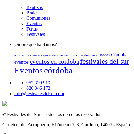
Bautizos
Bodas
Comuniones
Eventos
Ferias
Festivales
¿Sobre qué hablamos?
Córdoba
Bodas
alquiler de menaje
alquiler de sillas
mobiliario
celebraciones
festivales del sur
eventos en córdoba
eventos
córdoba
Eventos
957 329 919
620 346 172
info@festivalesdelsur.com
© Festivales del Sur | Todos los derechos reservados
Carretera del Aeropuerto, Kilómetro 5, 3, Córdoba, 14005 - España