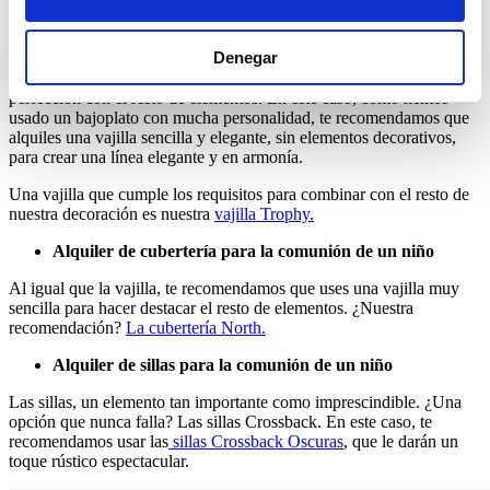
Alquiler de vajilla para la comunión de un niño
Denegar
La vajilla es otro aspecto muy importante a la hora de alquilar
mobiliario para la comunión de un niño, ya que debe combinar a la
perfección con el resto de elementos. En este caso, como hemos
usado un bajoplato con mucha personalidad, te recomendamos que
alquiles una vajilla sencilla y elegante, sin elementos decorativos,
para crear una línea elegante y en armonía.
Una vajilla que cumple los requisitos para combinar con el resto de
nuestra decoración es nuestra
vajilla Trophy.
Alquiler de cubertería para la comunión de un niño
Al igual que la vajilla, te recomendamos que uses una vajilla muy
sencilla para hacer destacar el resto de elementos. ¿Nuestra
recomendación?
La cubertería North.
Alquiler de sillas para la comunión de un niño
Las sillas, un elemento tan importante como imprescindible. ¿Una
opción que nunca falla? Las sillas Crossback. En este caso, te
recomendamos usar las
sillas Crossback Oscuras
, que le darán un
toque rústico espectacular.