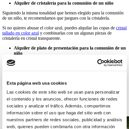
Alquiler de cristalería para la comunión de un niño
Siguiendo la misma tonalidad que hemos elegido para la comunión
de un niño, te recomendamos que juegues con la cristalería.
Si no quieres abusar el color azul, puedes alquilar las copas de
cristal
tallado en color azul
y combinarlas con un algunas piezas de
cristalería en cristal transparente.
Alquiler de plato de presentación para la comunión de un
niño
Para seguir dándole estilo a la decoración de la mesa de la
decoración para un niño, puedes usar alguno de nuestros platos de
presentación. ¿Nuestro favorito para nuestra sugerencia? El
bajoplato Mezquita
queda precioso. Al haber jugado con el alquiler
Esta página web usa cookies
de mantelería lisa, podemos meterle textura con este plato de
presentación, que por sí solo, ya tiene mucha personalidad y un
Las cookies de este sitio web se usan para personalizar
diseño, ¡espectacular!
el contenido y los anuncios, ofrecer funciones de redes
Una forma sencilla de dar ese toque diferenciador en la decoración
sociales y analizar el tráfico. Además, compartimos
de una mesa.
información sobre el uso que haga del sitio web con
nuestros partners de redes sociales, publicidad y análisis
web, quienes pueden combinarla con otra información