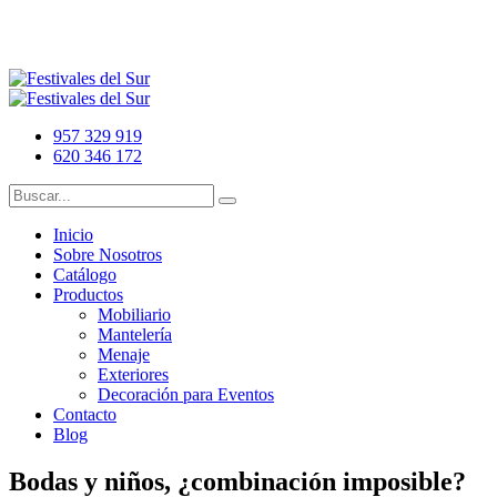
957 329 919
620 346 172
Inicio
Sobre Nosotros
Catálogo
Productos
Mobiliario
Mantelería
Menaje
Exteriores
Decoración para Eventos
Contacto
Blog
Bodas y niños, ¿combinación imposible?