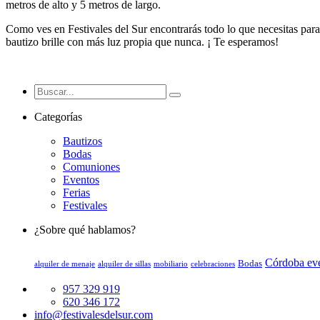
metros de alto y 5 metros de largo.
Como ves en Festivales del Sur encontrarás todo lo que necesitas para
bautizo brille con más luz propia que nunca. ¡ Te esperamos!
Categorías
Bautizos
Bodas
Comuniones
Eventos
Ferias
Festivales
¿Sobre qué hablamos?
Córdoba ev
Bodas
alquiler de menaje
alquiler de sillas
mobiliario
celebraciones
957 329 919
620 346 172
info@festivalesdelsur.com