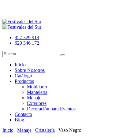
957 329 919
620 346 172
Inicio
Sobre Nosotros
Catálogo
Productos
Mobiliario
Mantelería
Menaje
Exteriores
Decoración para Eventos
Contacto
Blog
Inicio
Menaje
Cristalería
Vaso Negro