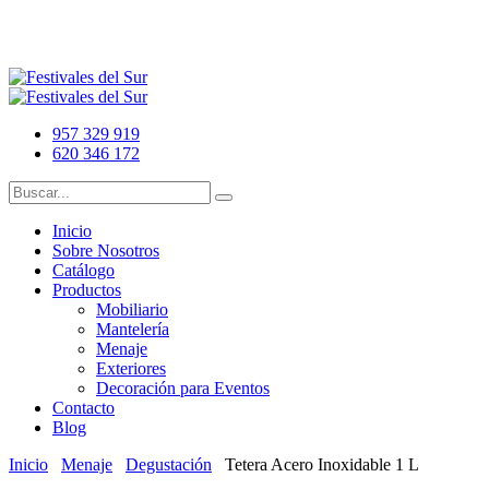
957 329 919
620 346 172
Inicio
Sobre Nosotros
Catálogo
Productos
Mobiliario
Mantelería
Menaje
Exteriores
Decoración para Eventos
Contacto
Blog
Inicio
Menaje
Degustación
Tetera Acero Inoxidable 1 L