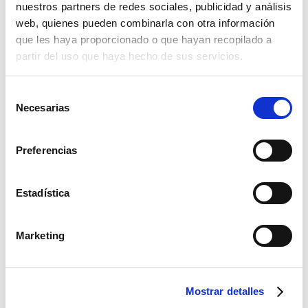
nuestros partners de redes sociales, publicidad y análisis
Tetera Acero Inoxidable 1 L
web, quienes pueden combinarla con otra información
que les haya proporcionado o que hayan recopilado a
Cantidad
partir del uso que haya hecho de sus servicios.
Selección
Necesarias
de
Presupuesto
consentimiento
Preferencias
Descripción
Tetera de acero inoxidable, perfecta para servir el café o la leche en
Estadística
los eventos.
Dimensiones: 15 cm alto, 1 L capacidad.
Marketing
957 329 919
620 346 172
info@festivalesdelsur.com
Mostrar detalles