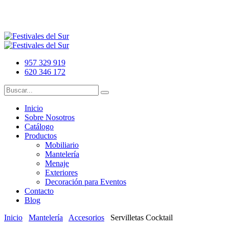
957 329 919
620 346 172
Inicio
Sobre Nosotros
Catálogo
Productos
Mobiliario
Mantelería
Menaje
Exteriores
Decoración para Eventos
Contacto
Blog
Inicio
Mantelería
Accesorios
Servilletas Cocktail