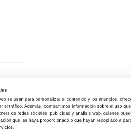
ies
web se usan para personalizar el contenido y los anuncios, ofrec
ar el tráfico. Además, compartimos información sobre el uso que
tners de redes sociales, publicidad y análisis web, quienes pue
ación que les haya proporcionado o que hayan recopilado a parti
on cargo al Programa Operativo FEDER de Andalucía 2014-2020, financi
vicios.
 natural y/o electricidad a pymes y autónomos especialmente afectados