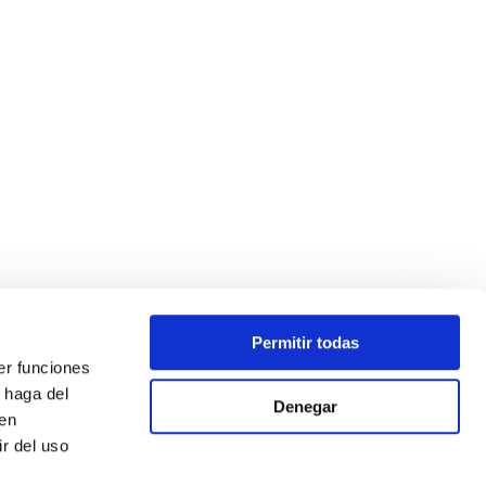
Permitir todas
er funciones
 haga del
Denegar
den
r del uso
ada como parte de la respuesta de la Unión a la pandemia de
 por el incremento de los precios del gas natural y la electricidad