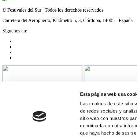
© Festivales del Sur | Todos los derechos reservados
Carretera del Aeropuerto, Kilómetro 5, 3, Córdoba, 14005 - España
Síguenos en:
Esta página web usa cook
Las cookies de este sitio 
de redes sociales y analiz
sitio web con nuestros par
combinarla con otra inform
"Festivales del Sur SL ha recibido una ayuda de la Unión Europea c
que haya hecho de sus ser
COVID-19 (REACT-UE), para compensar el sobrecoste energético de gas