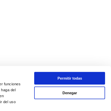
Permitir todas
er funciones
 haga del
Denegar
den
r del uso
ada como parte de la respuesta de la Unión a la pandemia de
 por el incremento de los precios del gas natural y la electricidad