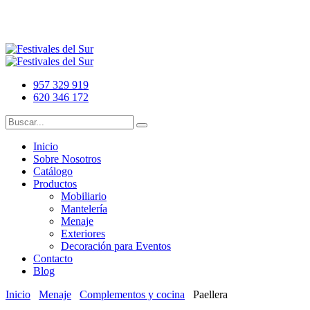
957 329 919
620 346 172
Inicio
Sobre Nosotros
Catálogo
Productos
Mobiliario
Mantelería
Menaje
Exteriores
Decoración para Eventos
Contacto
Blog
Inicio
Menaje
Complementos y cocina
Paellera