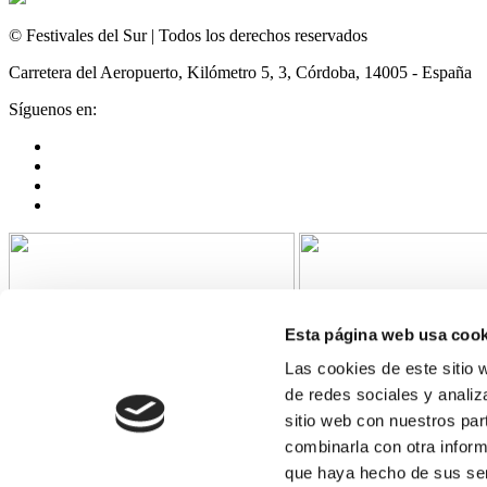
© Festivales del Sur | Todos los derechos reservados
Carretera del Aeropuerto, Kilómetro 5, 3, Córdoba, 14005 - España
Síguenos en:
Esta página web usa cook
Las cookies de este sitio 
de redes sociales y analiz
sitio web con nuestros par
combinarla con otra inform
"Festivales del Sur SL ha recibido una ayuda de la Unión Europea c
que haya hecho de sus ser
COVID-19 (REACT-UE), para compensar el sobrecoste energético de gas