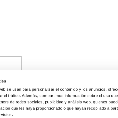
ies
web se usan para personalizar el contenido y los anuncios, ofrec
ar el tráfico. Además, compartimos información sobre el uso que
tners de redes sociales, publicidad y análisis web, quienes pue
ación que les haya proporcionado o que hayan recopilado a parti
on cargo al Programa Operativo FEDER de Andalucía 2014-2020, financi
vicios.
 natural y/o electricidad a pymes y autónomos especialmente afectados