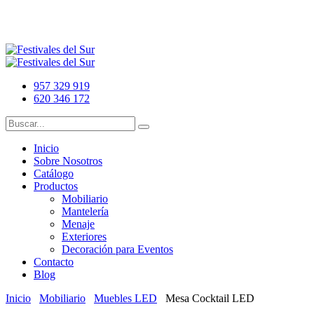
957 329 919
620 346 172
Inicio
Sobre Nosotros
Catálogo
Productos
Mobiliario
Mantelería
Menaje
Exteriores
Decoración para Eventos
Contacto
Blog
Inicio
Mobiliario
Muebles LED
Mesa Cocktail LED