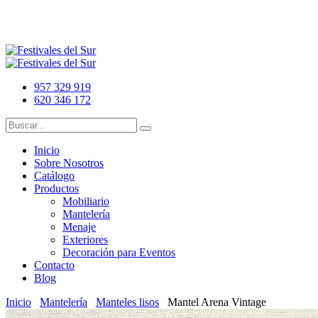
957 329 919
620 346 172
Inicio
Sobre Nosotros
Catálogo
Productos
Mobiliario
Mantelería
Menaje
Exteriores
Decoración para Eventos
Contacto
Blog
Inicio
Mantelería
Manteles lisos
Mantel Arena Vintage