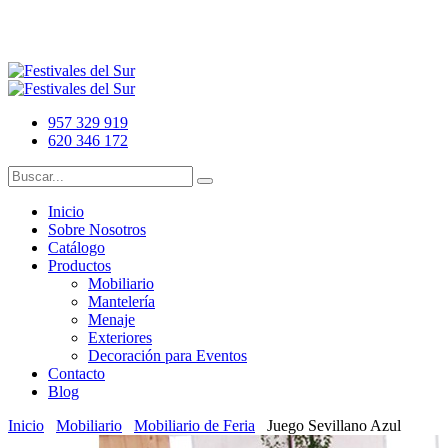
957 329 919
620 346 172
Inicio
Sobre Nosotros
Catálogo
Productos
Mobiliario
Mantelería
Menaje
Exteriores
Decoración para Eventos
Contacto
Blog
Inicio
Mobiliario
Mobiliario de Feria
Juego Sevillano Azul