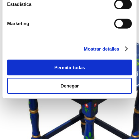
Estadística
Silla Sevillana Azul
Marketing
Mostrar detalles
Permitir todas
Denegar