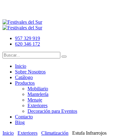
957 329 919
620 346 172
Inicio
Sobre Nosotros
Catálogo
Productos
Mobiliario
Mantelería
Menaje
Exteriores
Decoración para Eventos
Contacto
Blog
Inicio
Exteriores
Climatización
Estufa Infrarrojos