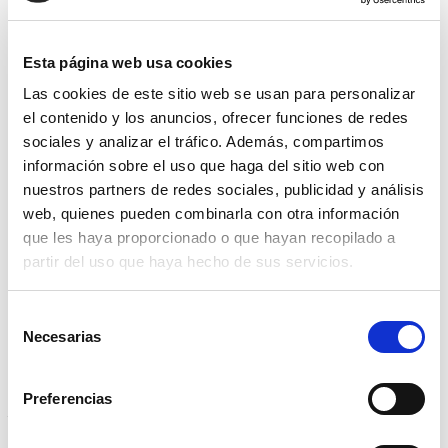
Estufa Infrarrojos
Esta página web usa cookies
Cantidad
Las cookies de este sitio web se usan para personalizar
el contenido y los anuncios, ofrecer funciones de redes
sociales y analizar el tráfico. Además, compartimos
información sobre el uso que haga del sitio web con
Presupuesto
nuestros partners de redes sociales, publicidad y análisis
web, quienes pueden combinarla con otra información
Descripción
que les haya proporcionado o que hayan recopilado a
partir del uso que haya hecho de sus servicios.
Esta estufa de infrarrojos elegante para su terraza hará que sus
noches sean aún más cálidas. Potente estufa para el exterior.
Esta estufa eléctrica tiene un pie estable con protección antivuelco y
Selección
la potencia de la estufa es 2000W. Es girable y fácilmente
Necesarias
de
desplazable.
consentimiento
Especificaciones:
Preferencias
– Altura regulable: 120 210 cm