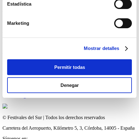
– Peso neto: 57 Kg.
Estadística
– Dimensiones de la rejilla de la estufa: 260 mm.
– Reflector: 535×100 mm(H)
Marketing
– Material: Acero inoxidable / revestimiento de acero negro
– Potencia: 2000 V
Mostrar detalles
– Girable
– Marcado CE
Permitir todas
– Dimensiones: 210 cm altura
957 329 919
Denegar
620 346 172
info@festivalesdelsur.com
© Festivales del Sur | Todos los derechos reservados
Carretera del Aeropuerto, Kilómetro 5, 3, Córdoba, 14005 - España
Síguenos en: